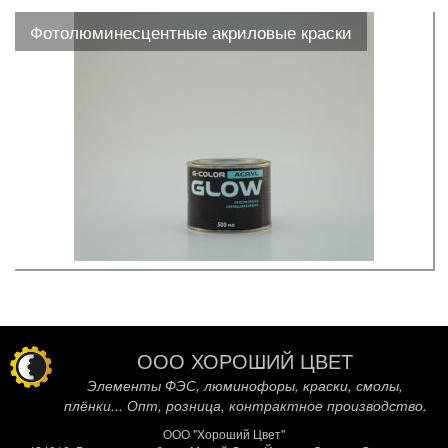
Фотолюминесцентные акриловые краски
ООО ХОРОШИЙ ЦВЕТ
Элементы ФЭС, люминофоры, краски, смолы,
плёнки... Опт, розница, контрактное производство.
ООО "Хороший Цвет"